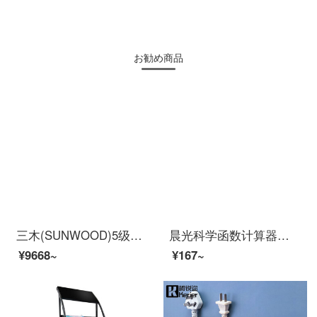
お勧め商品
三木(SUNWOOD)5级保密办公商用碎纸机（单次6张 持续10分钟 20L 可碎纸,卡,回形针、订书针） MSD9322
晨光科学函数计算器初中高中大学生用物理化学考试便携可爱多功能工程注会计一建二建考试金融记计算机器 简约灰【自带电池两个】
¥9668~
¥167~