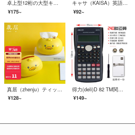
卓上型12桁の大型キーの財務計算機事務用品の露店が銀色で並べられています。
キャサ（KAISA）英語帳厚紙付き英語練習本10冊入り36 K（125）×175 mm）
¥175~
¥92~
真居（zhenju）ティッシュボックス客間多機能デスクトップ茶何抽纸箱リモコン収納ボックスナプキンデスクトップ収納ボックスペン入れトイレロール紙ケース
得力(deli)D 82 TM関数計算器の学生の数学可爱多機能科学計算機の試験の深い青色
¥128~
¥149~