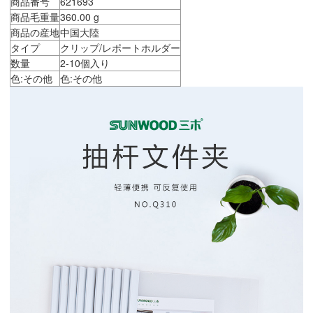
商品番号
621693
商品毛重量
360.00 g
商品の産地
中国大陸
タイプ
クリップ/レポートホルダー
数量
2-10個入り
色:その他
色:その他