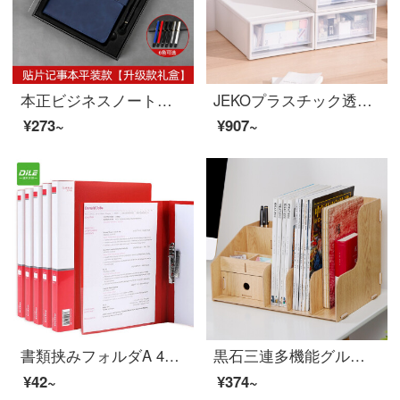
本正ビジネスノートギフトボックスセットA 5加重バックル付きインキシールシール付きオフィス用品开会会仕事日记本记本尊貴ブルー/アイアンバックル/ブラックアップグレードギフトボックス
JEKOプラスチック透明デスクトップ収納ボックス中号3つの引き出し式オフィスデスクトップ収納棚収納ボックス化粧品収納ボックス学生寮デスク整理ボックス
¥273~
¥907~
書類挟みフォルダA 4単強度挟み込みビジネスファイルファイルファイルファイルファイルファイルファイルファイルファイルの答案用紙1103赤
黒石三連多機能グループ木製デスクトップファイル棚引出し付き学生文房具事務用品ファイル収納ボックス原木色
¥42~
¥374~