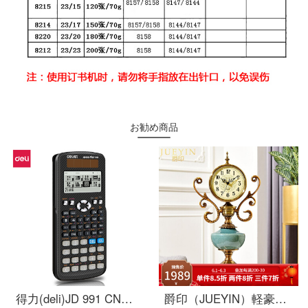
お勧め商品
得力(deli)JD 991 CN中国語版双電源科学関数計算機コンピュータ中/大学教程奥数物理競争会計試験は大学院受験を使って計算します。
爵印（JUEYIN）軽豪ブランド欧式創意置き時計リビングの置き時計のテーブルにアメリカーノの上の寝室の静音時計レトロデスクトップの時計Aタイプを飾っています。