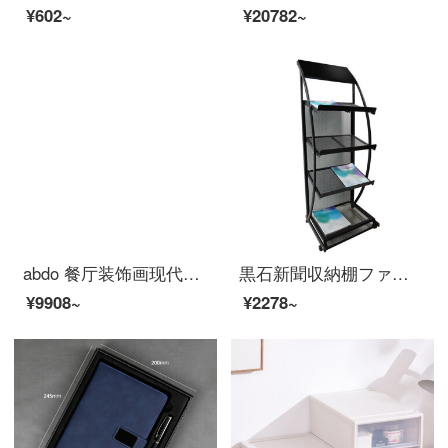
¥602~
¥20782~
abdo 餐厅装饰画现代简挂画饭厅餐桌上钟表壁画轻奢餐厅墙面装饰 A 小套(左40*60+右直径33.5+钟表)适合2.
黒石新聞収納棚ファッション雑誌ラック企業機関広報資料展示棚事務用品J-13
¥9908~
¥2278~