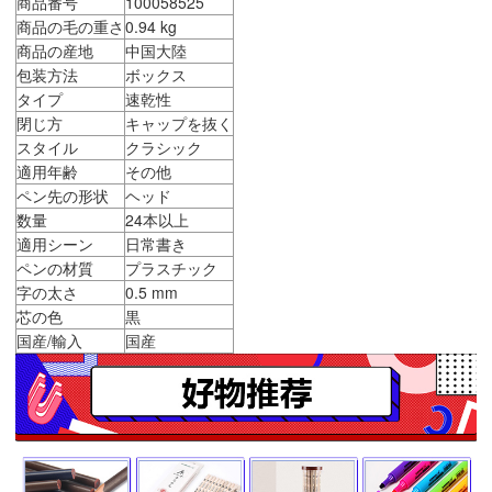
商品番号
100058525
商品の毛の重さ
0.94 kg
商品の産地
中国大陸
包装方法
ボックス
タイプ
速乾性
閉じ方
キャップを抜く
スタイル
クラシック
適用年齢
その他
ペン先の形状
ヘッド
数量
24本以上
適用シーン
日常書き
ペンの材質
プラスチック
字の太さ
0.5 mm
芯の色
黒
国産/輸入
国産