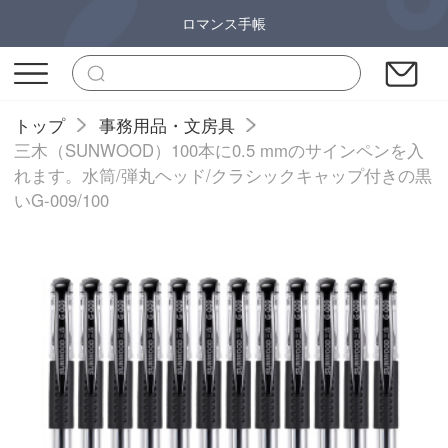
ロマンス手帳
トップ
事務用品・文房具
三木（SUNWOOD）100本に0.5 mmのサインペンを入
れます。水筒/弾丸ヘッド/クラシックキャップ付きの黒
いG-009/100