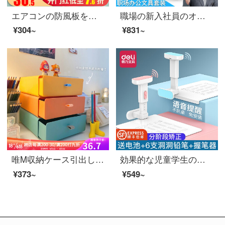
エアコンの防風板を引張り、通風用エアコンの防風カバーを吹き抜けます。子供の妊娠中の月子の冷たい風の防風パネルの防風カバーの壁に防風カバーを付けます。【旺星犬】1-3 P通用します。
職場の新入社員のオフィス文房具セットデスクトップオフィス用品の組み合わせフォルダペン立てファイルボックスノートの固形ゴム中性ペンのハサミセット【事務用文具14点セット】9667
¥304~
¥831~
唯M収納ケース引出し式デスクトップ収納ケース多重箱大オフィスデスクデスク片付け神器三重混色（黄＋橙＋緑）
効果的な児童学生の姿勢の矯正は腰掛けの矯正をして、近視の六段の昇降を防止して、音声を調節して学習用品の学生に字を書くように注意します。
¥373~
¥549~