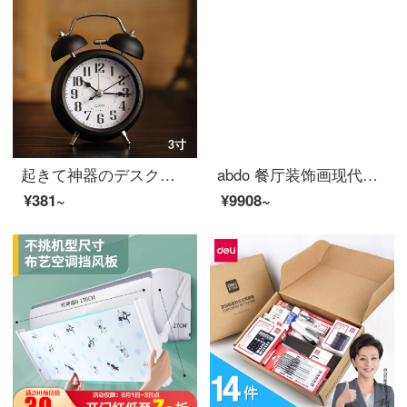
起きて神器のデスクトップが静かでベルが鳴っています。学生は時計を鳴らします。
abdo 餐厅装饰画现代简挂画饭厅餐桌上钟表壁画轻奢餐厅墙面装饰 A 小套(左40*60+右直径33.5+钟表)适合2.
¥381~
¥9908~