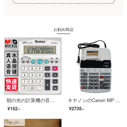
お勧め商品
朝の光の計算機の音声の真人の発音の多機能の大きいボタンのスクリーンのかわいい女子大学生の会計の財務の専用試験大学の新型のファッション的なコンピュータのミニの手持ちの金の98101【部分の地区の翌日達】
キヤノンのCanon MP 120-MG IIプリント式計算機のプリントアップツールのビジネスコンピュータの二色
¥152~
¥2735~