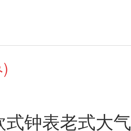
)
欧式钟表老式大