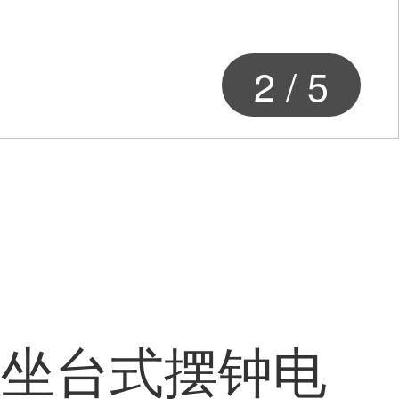
2
/
5
气坐台式摆钟电