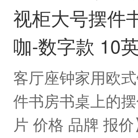
视柜大号摆件书
咖-数字款 10
客厅座钟家用欧式
件书房书桌上的摆件
片 价格 品牌 报价