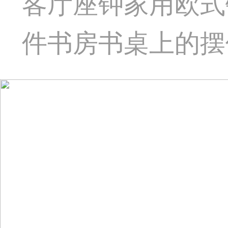
客厅座钟家用欧式
件书房书桌上的摆件S