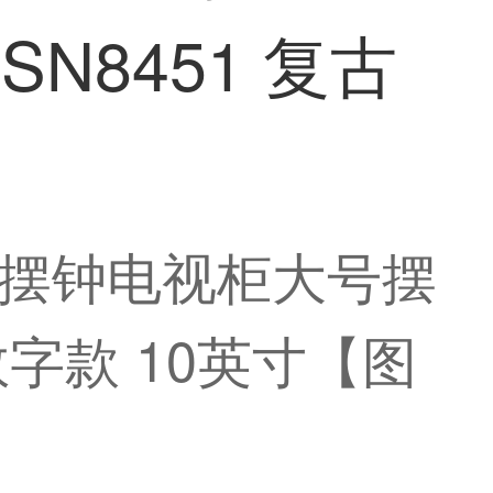
8451 复古
摆钟电视柜大号摆
数字款 10英寸【图