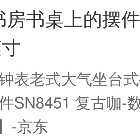
房书桌上的摆件SN
英寸
钟表老式大气坐台式
SN8451 复古咖-
】-京东