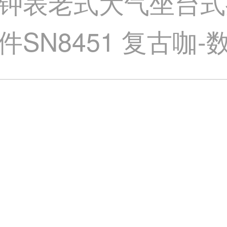
钟表老式大气坐台式
N8451 复古咖-数