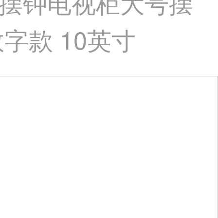
摆钟电视柜大号摆
字款 10英寸