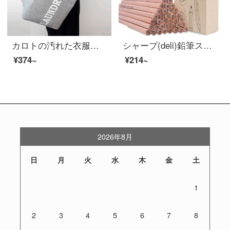
カロトの汚れた衣服籠の衣類収納籠家庭用の汚衣籠の汚い服収納籠のおもちゃ収納整理布袋の衣類収納籠の合金製の取っ手【灰色】
シャープ(deli)鉛筆スケッチ学生原木鉛筆HB/2 Bオフィス学生用文具【鉛筆スーパー値セット】36本のペン+消しゴム+鉛筆入れ
¥374~
¥214~
2026年8月
日
月
火
水
木
金
土
1
2
3
4
5
6
7
8