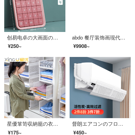
创易电卓の大画面の大きいボタンを携帯して双電源の高顔値のコンピュータの会計の財務の専用の太陽エネルギーネットの赤い同項の執務する学生用の科学関数の多機能型の12桁のボタンの電池/色合わせのあんこの赤いです
abdo 餐厅装饰画现代简挂画饭厅餐桌上钟表壁画轻奢餐厅墙面装饰 A 小套(左40*60+右直径33.5+钟表)适合2.
¥250~
¥9908~
星優箪笥収納籠の衣類収納層仕切り板引出し式衣類収納神器箪笥宿舎収納棚収納籠の低いタイプ-単体包装【46.5*34*13.3】
督朗エアコンのフロントパネル防風パネルは活性炭エアコンのフロントパネル通用1-3匹の通用壁掛式エアコンのフレームエアコン防風パネル【適用75~105 cm】
¥175~
¥450~