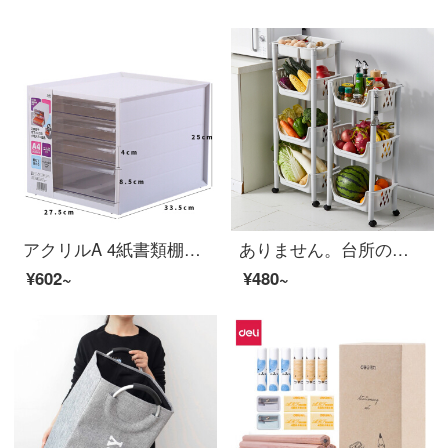
アクリルA 4紙書類棚のデスクトップ収納ボックス引き出し式収納棚オフィスデスク収納ボックス収納ボックス収納ケースケース収納収納棚棚デスク収納ホワイト【書類棚】
ありません。台所の置物棚と野菜バスケットの収納用品です。プラスチックの重層が移動して地面に落ちます。
¥602~
¥480~