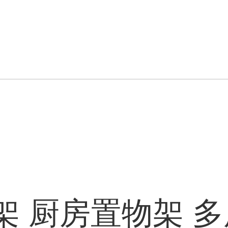
架 厨房置物架 