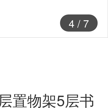
4
/
7
多层置物架5层书