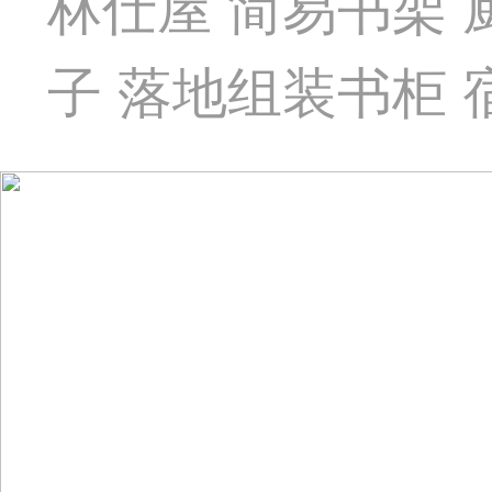
林仕屋 简易书架
子 落地组装书柜