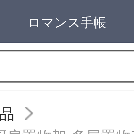
ロマンス手帳
品