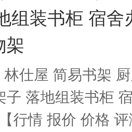
地组装书柜 宿
物架
5】林仕屋 简易书架 
架子 落地组装书柜 
行情 报价 价格 评