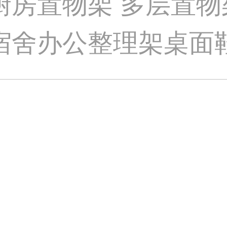
 厨房置物架 多层置
 宿舍办公整理架桌面