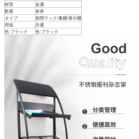
材質
金属
数量
単体
タイプ
新聞ラック/書棚/展示棚
用途
共通
色:ブラック
色:ブラック