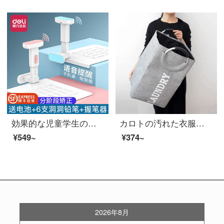
効果的な児童学生の姿勢の矯正は腰掛けの矯正をして、近視の六段の昇降を防止して、音声を調節して学習用品の学生に字を書くように注意します。
カロトの汚れた衣服籠の衣類収納籠家庭用の汚衣籠の汚い服収納籠のおもちゃ収納整理布袋の衣類収納籠の合金製の取っ手【灰色】
¥549~
¥374~
2026年8月