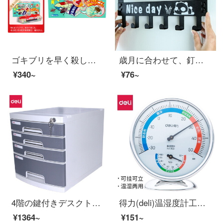
ゴキブリを早く殺してください。ゴキブリ屋のゴキブリは全巣に貼って、日本から輸入した小強を10枚回復します。
歳月に合わせて、釘無の傷跡を免除してから、ドアの背もたれ式にフックをかけます。フックフックフックフックの創作漫画壁掛門にハンガーを掛けます。浴室収納棚のドアを掛けて、ハンガーの黒を掛けます。
¥340~
¥76~
4階の鍵付きデスクトップファイル棚にインデックスタグ付きの引き出しが付いています。書類収納棚のオフィス用品は灰色8854です。
得力(deli)温湿度計工業用温度計室内外高精度壁掛式9011電池掛立兼用
¥1364~
¥151~