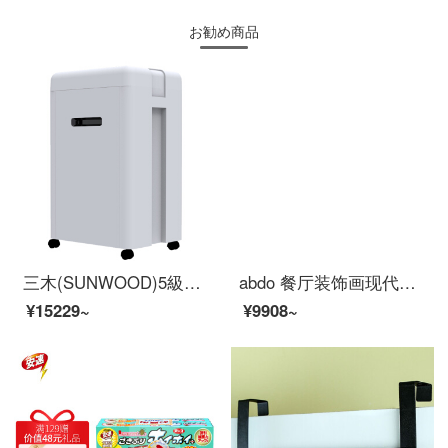
お勧め商品
三木(SUNWOOD)5級の秘密保護事務所業務用のシュレッダー(シングル17枚で15分間30 Lのシュレッダー、光ディスク、カード、クリップ、ホッチキス)MSD 9520
abdo 餐厅装饰画现代简挂画饭厅餐桌上钟表壁画轻奢餐厅墙面装饰 A 小套(左40*60+右直径33.5+钟表)适合2.
¥15229~
¥9908~