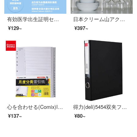
有効医学出生証明セット予防接種セット赤ちゃん用アニメベビーカバー新生児出生証カバーとワクチン本子供予防接種証ジャケット出生証明＋予防接種証【青】
日本クリーム山アクリルラック化粧品U型拡大棚台所のテーブルに穴なし仕切棚冷蔵庫透明層収納棚アクリル分離棚（26*17.5*16 cm）
¥129~
¥397~
心を合わせる(Comix)IX 899 A 11穴の分類しやすいラベル月ごとにページをあけて索引紙31ページ(1-31)事務用品のルーズリーフ紙
得力(deli)5454双夹フォルダA 4板紙フォルダ4.5 CM単一価格事務用品黒
¥137~
¥80~