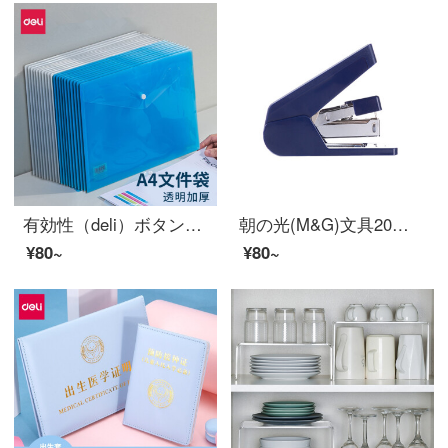
有効性（deli）ボタン付きの書類袋A 4透明なファイル袋のプラスチックの袋のファスナー袋の資料袋のボタン付き袋10枚入り（8308）
朝の光(M&G)文具20ページ/12葃青のホッチキスミニ省力ホッチキス型事務用品単体ABS 916 Q 3 B
¥80~
¥80~