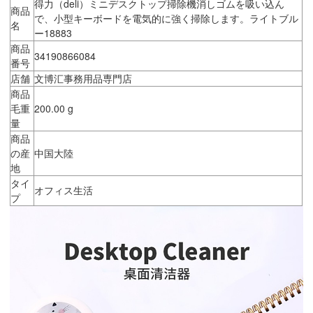
得力（deli）ミニデスクトップ掃除機消しゴムを吸い込ん
商品
で、小型キーボードを電気的に強く掃除します。ライトブル
名
ー18883
商品
34190866084
番号
店舗
文博汇事務用品専門店
商品
毛重
200.00 g
量
商品
の産
中国大陸
地
タイ
オフィス生活
プ