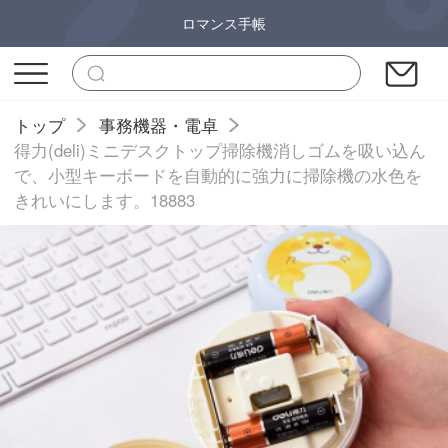
ロマンス手帳
トップ
事務機器・電卓
得力(deli)ミニデスクトップ掃除機消しゴムを吸い込ん
で、小型キーボードを自動的に強力に掃除機の水色を
きれいにします。18883