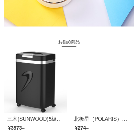
お勧め商品
三木(SUNWOOD)5級の秘密保護事務所業務用のシュレッダー(単回7枚で10分間20 Lの紙くず、カード、クリップ、ステープル)SD 9331 D
北极星（POLARIS）金属闹钟学生用简约儿童闹铃电子时钟桌面静音闹表超大声家用卧室床头夜灯小钟表 天空蓝【8cm，静音准时】
¥3573~
¥274~