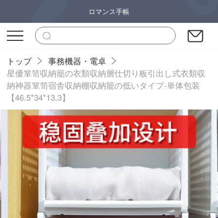
ロマンス手帳
トップ
事務機器・電卓
星優箪笥収納籠の衣類収納層仕切り板引出し式衣類収
納神器箪笥宿舎収納棚収納籠の低いタイプ-単体包装
【46.5*34*13.3】