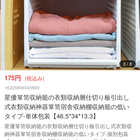
4
/
8
175円
(税込み)
16225809345869
星優箪笥収納籠の衣類収納層仕切り板引出し
式衣類収納神器箪笥宿舎収納棚収納籠の低い
タイプ-単体包装【46.5*34*13.3】
星優箪笥収納籠の衣類収納層仕切り板引出し式衣類収
納神器箪笥宿舎収納棚収納籠の低いタイプ-個別包装