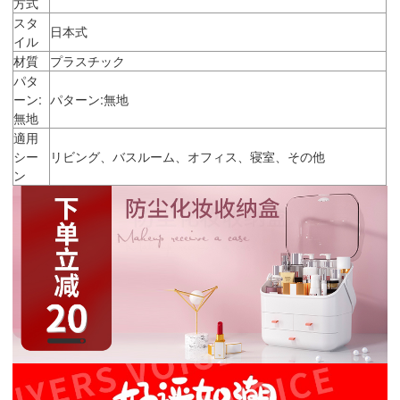
方式
スタ
日本式
イル
材質
プラスチック
パタ
ーン:
パターン:無地
無地
適用
シー
リビング、バスルーム、オフィス、寝室、その他
ン