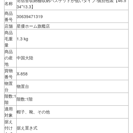
笥宿舎収納棚収納バスケットが低いタイプ-個別包装【46.5*
名称
34*13.3】
商品
30639471319
番号
店舗
星優ホーム旗艦店
商品
毛重
1.3 kg
量
商品
の産
中国大陸
地
貨物
X-858
番号
物置
物置台
台
階数:1
階数:1階
階
適用
帽子、靴、その他
対象
据え
付け
据え置き式