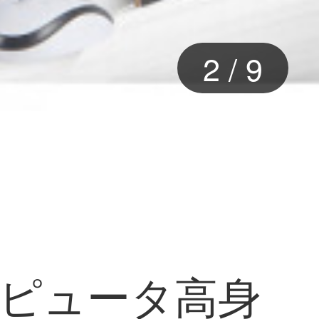
3
/
9
ンピュータ高身