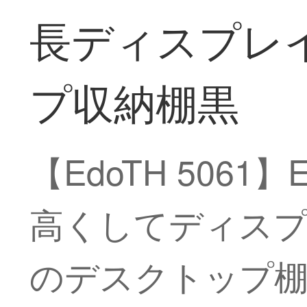
長ディスプレ
プ収納棚黒
【EdoTH 50
高くしてディス
のデスクトップ棚