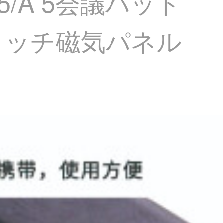
/A 5会議パッド
イッチ磁気パネル