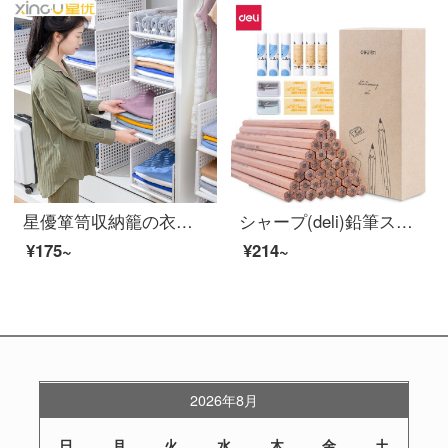
星優箪笥収納籠の衣類収納層仕切り板引出し式衣類収納神器箪笥宿舎収納棚収納籠の低いタイプ-単体包装【46.5*34*13.3】
シャープ(deli)鉛筆スケッチ学生原木鉛筆HB/2 Bオフィス学生用文具【鉛筆スーパー値セット】36本のペン+消しゴム+鉛筆入れ
¥175~
¥214~
2026年8月
日
月
火
水
木
金
土