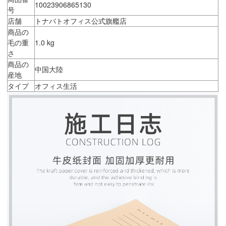
10023906865130
号
店舗
トナバトオフィス公式旗艦店
商品の
毛の重
1.0 kg
さ
商品の
中国大陸
産地
タイプ
オフィス生活