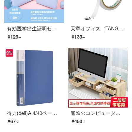
有効医学出生証明セット予防接種セット赤ちゃん用アニメベビーカバー新生児出生証カバーとワクチン本子供予防接種証ジャケット出生証明＋予防接種証【青】
天章オフィス（TANGO）両面テープ事務用品学生用両面テープ9 mm*10 y（9.1 m/巻）32巻/袋/紙テープ
¥129~
¥139~
得力(deli)A 4/40ページ資料帳ファイル収納冊ルーズリーフ入り袋フォルダ事務用品5004
智匯のコンピュータのディスプレイは高くなって支えますin創意insデスクトップのコンピュータのスクリーンパッドの高い台のノートの事務室のデスクトップの置物棚のデスクトップの収納箱の書籍のおもちゃの収納台の浅い胡桃C項の3引き出し
¥67~
¥450~