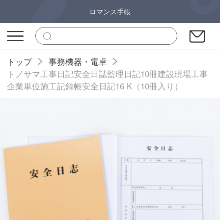
ロマンス手帳
トップ
事務機器・電卓
トノサマ工事日記安全日誌監理日記10冊建設現場工事
企業単位施工記録帳安全日記16 K（10冊入り）