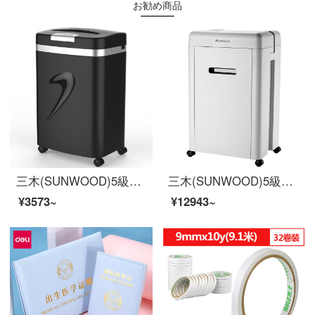
お勧め商品
三木(SUNWOOD)5級の秘密保護事務所業務用のシュレッダー(単回7枚で10分間20 Lの紙くず、カード、クリップ、ステープル)SD 9331 D
三木(SUNWOOD)5級の秘密保護事務所商用シュレッダー(シングル17枚で15分30 Lのシュレッダー、カード、光ディスク、クリップ、ホッチキス)PS 8
¥3573~
¥12943~