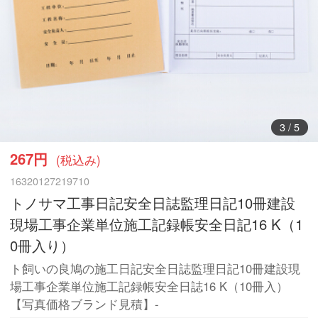
3
/
5
267円
(税込み)
16320127219710
トノサマ工事日記安全日誌監理日記10冊建設
現場工事企業単位施工記録帳安全日記16 K（1
0冊入り）
ト飼いの良鳩の施工日記安全日誌監理日記10冊建設現
場工事企業単位施工記録帳安全日誌16 K（10冊入）
【写真価格ブランド見積】-