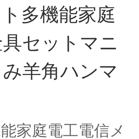
ット多機能家庭
金具セットマニ
さみ羊角ハンマ
機能家庭電工電信メ