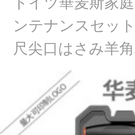
ドイツ華麦斯家庭
ンテナンスセッ
尺尖口はさみ羊角