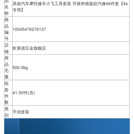
品
具箱汽车摩托修车小飞工具套装 升级奔狼版款汽修46件套【4s
名
专用】
称
商
品
10045476276137
编
号
店
欧莱德五金旗舰店
铺
商
品
500.0kg
毛
重
组
套
41-50件(含)
件
数
类
手动套装
别