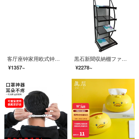
客厅座钟家用欧式钟表老式大气坐台式摆钟电视柜大号摆件书房书桌上的摆件SN8451 复古咖-数字款 10英寸
黒石新聞収納棚ファッション雑誌ラック企業機関広報資料展示棚事務用品J-13
¥1357~
¥2278~