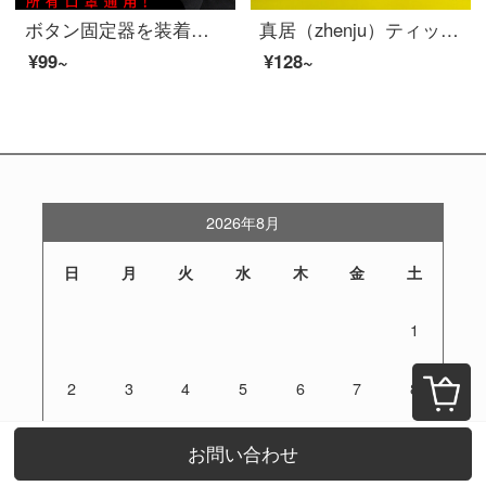
ボタン固定器を装着しています。耳を絞らない子供用のマスクを装着しています。耳圧を減らすために、ヘッドセットを装着しています。耳のサイズを調節できます。
真居（zhenju）ティッシュボックス客間多機能デスクトップ茶何抽纸箱リモコン収納ボックスナプキンデスクトップ収納ボックスペン入れトイレロール紙ケース
¥99~
¥128~
2026年8月
日
月
火
水
木
金
土
1
2
3
4
5
6
7
8
9
10
11
12
13
14
15
お問い合わせ