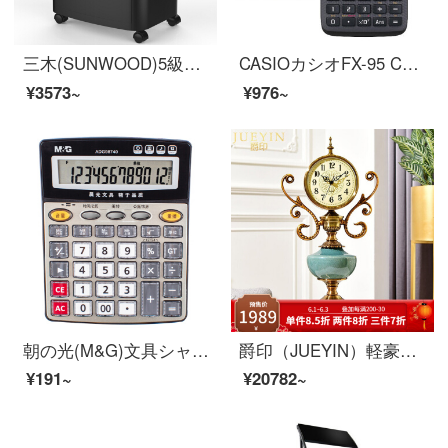
三木(SUNWOOD)5級の秘密保護事務所業務用のシュレッダー(単回7枚で10分間20 Lの紙くず、カード、クリップ、ステープル)SD 9331 D
CASIOカシオFX-95 CN X中国語版科学関数計算器一二建造師造価師消防士試験計算試験セット黒+【四点セット】＋【試験セット】
¥3573~
¥976~
朝の光(M&G)文具シャンパンの金音声型計算機のデスクトップの執務するコンピュータの学生/事務の通用する12位の大きいスクリーンの計算器の単一はADG 98740を詰めます。
爵印（JUEYIN）軽豪ブランド欧式創意置き時計リビングの置き時計のテーブルにアメリカーノの上の寝室の静音時計レトロデスクトップの時計Aタイプを飾っています。
¥191~
¥20782~