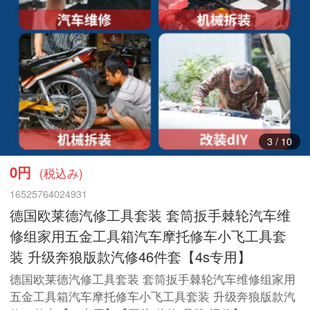
4
/
10
0円
(税込み)
16525764024931
德国欧莱德汽修工具套装 套筒扳手棘轮汽车维
修组家用五金工具箱汽车摩托修车小飞工具套
装 升级奔狼版款汽修46件套【4s专用】
德国欧莱德汽修工具套装 套筒扳手棘轮汽车维修组家用
五金工具箱汽车摩托修车小飞工具套装 升级奔狼版款汽