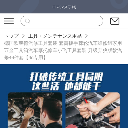
ロマンス手帳
トップ
工具・メンテナンス用品
德国欧莱德汽修工具套装 套筒扳手棘轮汽车维修组家用
五金工具箱汽车摩托修车小飞工具套装 升级奔狼版款汽
修46件套【4s专用】