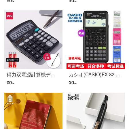
¥0~
¥0~
得力双電源計算機デスクトップオフィス用大画面大ボタン財務会計専用太陽エネルギー計算機文房具用品経典金837 ES
カシオ(CASIO)FX-82 ES PLUS A多機能関数科学計算機中高生用大学院受験会計士試験コンピュータ智黒
¥0~
¥0~