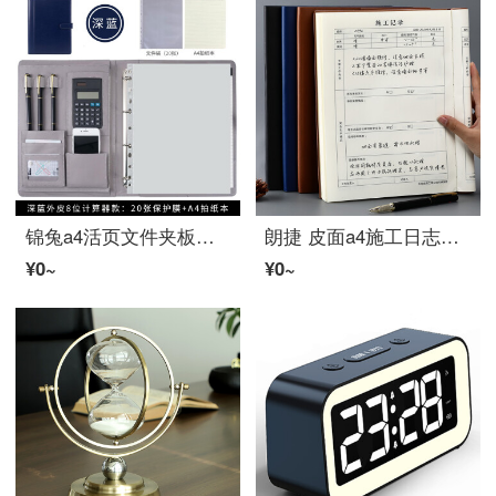
锦兔a4活页文件夹板夹多功能大容量皮质商务展业夹销讲夹带计算器的销售夹开单本谈单夹办公用品资料册 902文件夹深蓝8位计算器
朗捷 皮面a4施工日志本单位工程记事本施工手帳大号安全日志本建筑行业监理日志工作进度本定制logo a4棕色（单本）
¥0~
¥0~