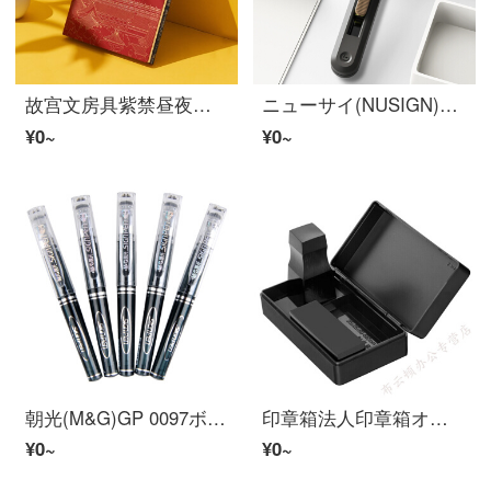
故宫文房具紫禁昼夜本多功能双面笔托子学生国潮报道本中高校学生赏品オフィス用品诞生日プレゼント开校プレゼントバレンタインデープレゼント紫禁昼夜本
ニューサイ(NUSIGN)トランペットインパクトデザイン美工刀壁紙カッターオフィス用品尾部に折り曲げ器付きダークグレーNS 063
¥0~
¥0~
朝光(M&G)GP 0097ボールペン水笔セット短款笔芯ポータブル短杆签笔ミニ0.5 mmオフィス用品ブラックボールペンGP 0097 12支装
印章箱法人印章箱オフィス用品ポータブル名前印章箱会計財務専用印章箱ダブル印章箱ブラック
¥0~
¥0~