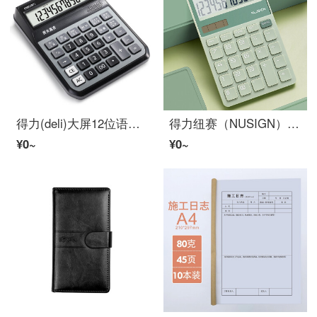
得力(deli)大屏12位语音计算器计算机 男女真声切换 电子琴功能可弹音乐 办公用品 蓝灰色1555
得力纽赛（NUSIGN）时尚办公计算器 德国创意设计 大按键双电源设计 时尚造型办公文具/家用 绿色NS042
¥0~
¥0~