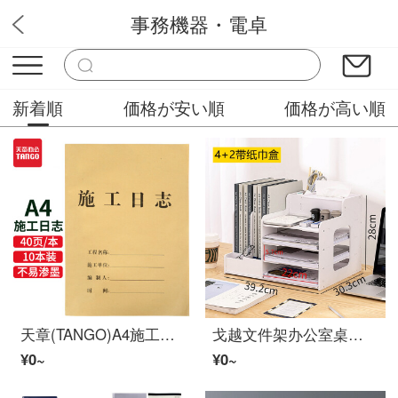
事務機器・電卓
ロマンス手帳
新着順
価格が安い順
価格が高い順
天章(TANGO)A4施工日志本 施工日记工作日志 安全监理日志 建筑工地施工手册单位工程记录笔记手帳 10本装
戈越文件架办公室桌面多层置物架办公桌立式书本文具收纳文件框大容量办公用品文件夹资料架带纸巾盒收纳盒 四加二+纸巾盒（可左右互换）
¥0~
¥0~