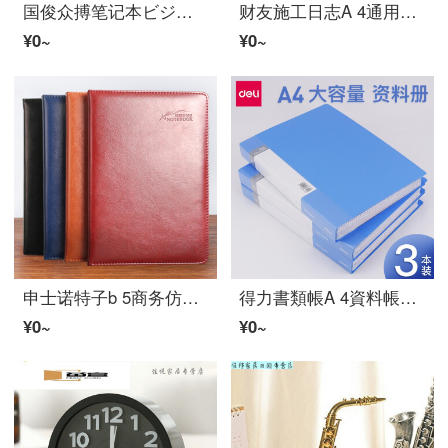
国俊众搏笔记本ビジネス用品ノート可挿笔16 k/ダブルカラーオプションLOGO 48 K-ブラック
财友施工日志A 4通用加厚16 k安全建筑工事手帐A 4施工日志80 g 45ページ10本装
¥0~
¥0~
申士诺特子b 5商务仿皮カスタマイズ加厚事务记事本a 5复古手帐手帐ノート小ノート文房具事务用品カスタマイズ可能文字茶色A 5
得力書類帳A 4資料帳活ページフォルダ挿入袋20/30/40/60/80/100ページ多ページ多層書類挟み事務用品青色60ページ(3個入り)
¥0~
¥0~