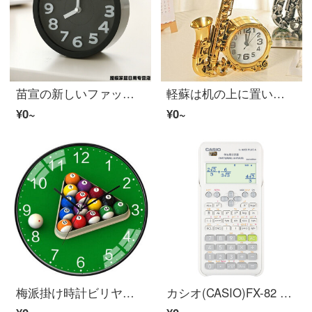
苗宣の新しいファッションのヨーロッパ式のデスクトップの時計のかわいい家庭の電子の学生は机の上で多機能のリビングの小さい目覚まし時計の電池の円形の黒を使います
軽蘇は机の上に置いて時計のアイデアのヨーロッパ式の置物のサックス楽器の事務室のベッドの頭のデスクトップの目覚まし時計のリビングの寝室の家庭の贈り物の豪金色
¥0~
¥0~
梅派掛け時計ビリヤードホール時計ビリヤード館室内壁装飾スノーケル石英時計TQG 2黒枠10インチ
カシオ(CASIO)FX-82 ES PLUS A-2関数科学計算器慧白fx-82 ES PLUS A進級金大学高校中学生試験