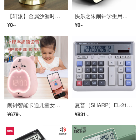
【轩派】金属沙漏时间计时器办公室摆件书柜书桌现代简约轻奢北欧样板房客厅软装饰品书房办公桌上装饰艺术品 大号/圆形旋转60分钟
快乐之朱闹钟学生用起床闹铃简约电子时钟多功能夜光儿童男孩女孩夜灯充电 黑色-充电款时钟闹钟
¥0~
¥0~
闹钟智能卡通儿童女童男孩学生专用起床叫醒整点报时贪睡提醒充电时钟倒计时快乐之朱 粉色-皮皮虎闹钟手机设置款
夏普（SHARP）EL-2135 商务办公型计算器 灰色
¥679~
¥831~