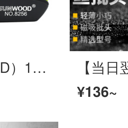
三木（SUNWOOD）12ハ省力型小型ステープル/ホッチキス/20ページ予約可能グリーン8256
¥136~