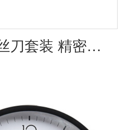
绿联 螺丝刀套装 精密维修螺丝批组套 多功能手机电脑笔记本数码维修拆机工具 十字一字起子组合38合1 80459