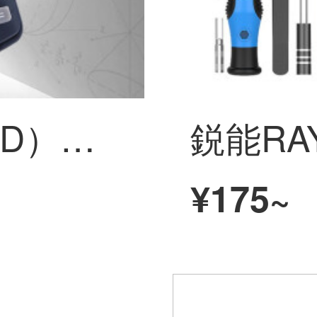
三木（SUNWOOD）関数科学計算器は中学校/LR 44ボタン電池2個を付属しています。
¥175~