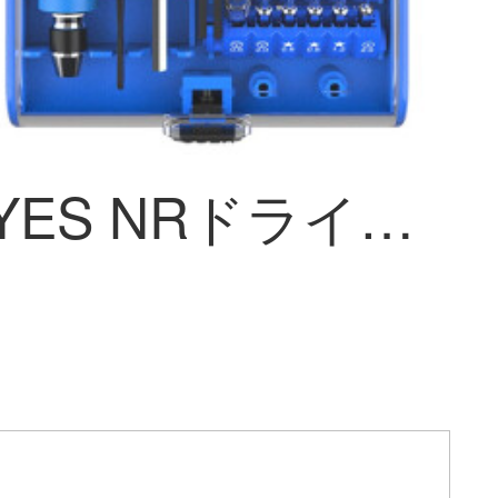
鋭能RAYES NRドライバーセット45個の多機能精密修理電子ネジバッチアップルミニ携帯電話機解体機デジタルコンピュータ携帯電話修理工具ドライバーNR 0019-1