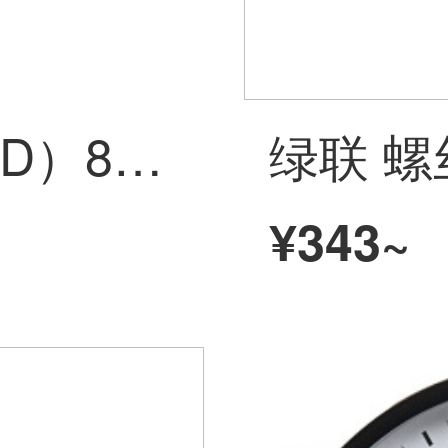
三木（SUNWOOD）8桁の単列価格機/打符号機/打価格機赤8175 N
¥343~