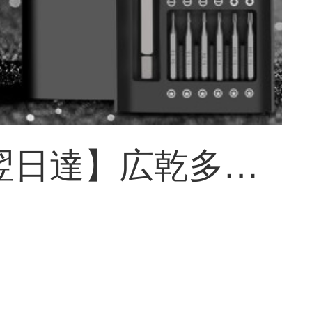
【当日翌日達】広乾多機能ベストドライバーセットアップル小米安卓携帯時計眼鏡修理取り外し機精密手動ネジセットパソコン玩具起子25合一ベストセット