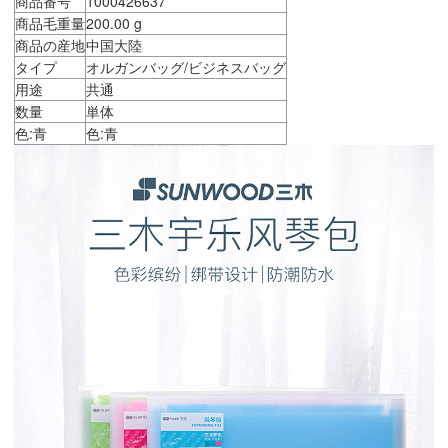
商品番号
1000426637
商品毛重量
200.00 g
商品の産地
中国大陸
タイプ
オルガンバッグ/ビジネスバッグ
用途
共通
数量
単体
色:青
色:青