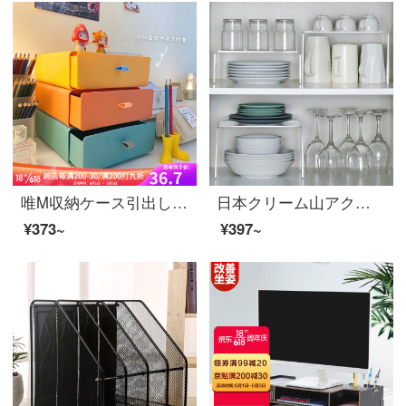
唯M収納ケース引出し式デスクトップ収納ケース多重箱大オフィスデスクデスク片付け神器三重混色（黄＋橙＋緑）
日本クリーム山アクリルラック化粧品U型拡大棚台所のテーブルに穴なし仕切棚冷蔵庫透明層収納棚アクリル分離棚（26*17.5*16 cm）
¥373~
¥397~