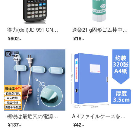
得力(deli)JD 991 CN中国語版双電源科学関数計算機コンピュータ中/大学教程奥数物理競争会計試験は大学院受験を使って計算します。
送楽21 g固形ゴム棒中号学生事務用品子供手作り接着剤
¥602~
¥16~
柯锐は最近穴の電源の線のプラグの固定器を免除します。
A 4ファイルケースを作りやすいです。プラスチック製の党建築資料集の会計証憑書類書類書類書類ケースのフォルダ収納ボックスのオフィス用品のオフィスデスクのファイル収納は青色-35 MM幅です。
¥137~
¥42~