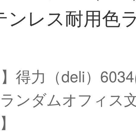
テンレス耐用色
得力（deli）60
ランダムオフィス
】