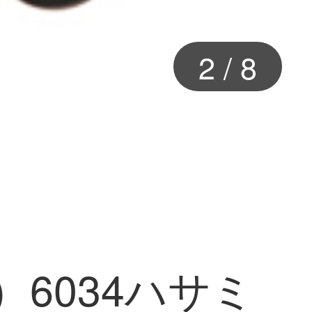
3
/
8
）6034ハサミ