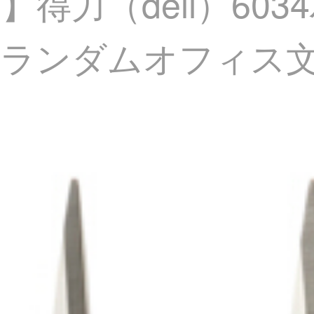
得力（deli）60
ランダムオフィス