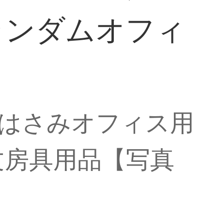
ランダムオフィ
34はさみオフィス用
文房具用品【写真