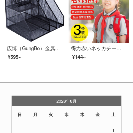
広博（GungBo）金属メッシュ多機能ファイルボックス/ファイルバスケット/ペンケース収納棚付きオフィス用品黒WZ 9316
得力赤いネッカチーフ小学生通用の純綿高級の赤いネッカチーフの少年先鋒の隊員の絹織物の全綿の共通の標準の1.2メートル1-6学年の通用する児童の赤いネッカチーフの卸売りの1.2メートルの純綿のタイプ/肌にキスして色が落ちません（3条）
¥595~
¥144~
2026年8月
日
月
火
水
木
金
土
1