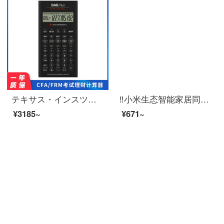
テキサス・インスツルメンツTEXAS INSTRUMENTS TI-BAII professional金融計算機FRM/CFA二級金融計算用
‼️小米生态智能家居同款元气角落ins风简约木质数字钟学生桌面时钟闹钟桌上电子钟木头钟520礼物 长形-白色(送电池)
¥3185~
¥671~