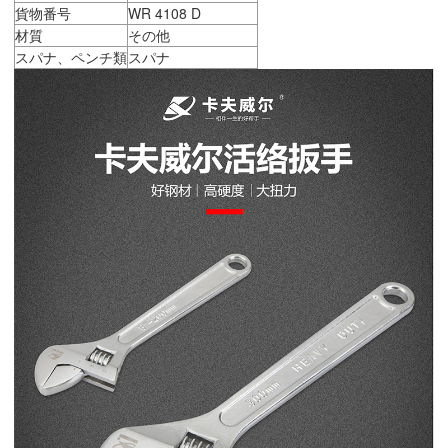
貨物番号
WR 4108 D
材質
その他
スパナ、ペンチ類
スパナ