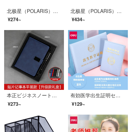
北极星（POLARIS）金属闹钟学生用简约儿童闹铃电子时钟桌面静音闹表超大声家用卧室床头夜灯小钟表 天空蓝【8cm，静音准时】
北极星（POLARIS）金属轻奢闹钟凸面玻璃超大声闹铃学生用桌面小型时钟卧室简约静音床头夜灯儿童钟表 15厘米樱花粉【指环款】
¥274~
¥434~
本正ビジネスノートギフトボックスセットA 5加重バックル付きインキシールシール付きオフィス用品开会会仕事日记本记本尊貴ブルー/アイアンバックル/ブラックアップグレードギフトボックス
有効医学出生証明セット予防接種セット赤ちゃん用アニメベビーカバー新生児出生証カバーとワクチン本子供予防接種証ジャケット出生証明＋予防接種証【青】
¥273~
¥129~