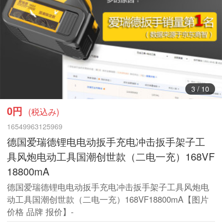
4
/
10
0円
(税込み)
16549963125969
德国爱瑞德锂电电动扳手充电冲击扳手架子工
具风炮电动工具国潮创世款（二电一充）168VF
18800mA
德国爱瑞德锂电电动扳手充电冲击扳手架子工具风炮电
动工具国潮创世款（二电一充）168VF18800mA【图片
价格 品牌 报价】-