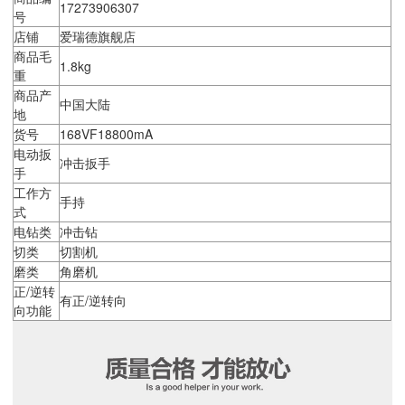
17273906307
号
店铺
爱瑞德旗舰店
商品毛
1.8kg
重
商品产
中国大陆
地
货号
168VF18800mA
电动扳
冲击扳手
手
工作方
手持
式
电钻类
冲击钻
切类
切割机
磨类
角磨机
正/逆转
有正/逆转向
向功能