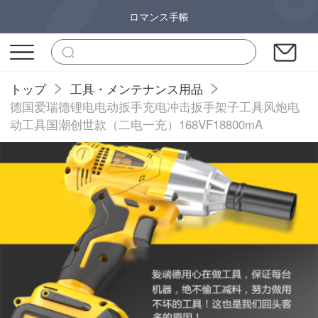
ロマンス手帳
トップ
工具・メンテナンス用品
德国爱瑞德锂电电动扳手充电冲击扳手架子工具风炮电
动工具国潮创世款（二电一充）168VF18800mA