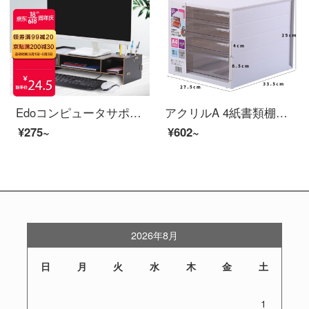
Edoコンピュータサポートコンピュータ高身長ディスプレイサポートオフィスデスクトップ収納棚黒
アクリルA 4紙書類棚のデスクトップ収納ボックス引き出し式収納棚オフィスデスク収納ボックス収納ボックス収納ケースケース収納収納棚棚デスク収納ホワイト【書類棚】
¥275~
¥602~
2026年8月
日
月
火
水
木
金
土
1