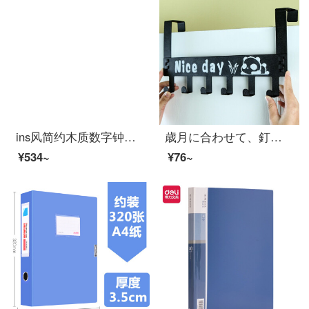
ins风简约木质数字钟学生桌面时钟闹钟桌上电子钟木头钟 长形-原木色
歳月に合わせて、釘無の傷跡を免除してから、ドアの背もたれ式にフックをかけます。フックフックフックフックの創作漫画壁掛門にハンガーを掛けます。浴室収納棚のドアを掛けて、ハンガーの黒を掛けます。
¥534~
¥76~