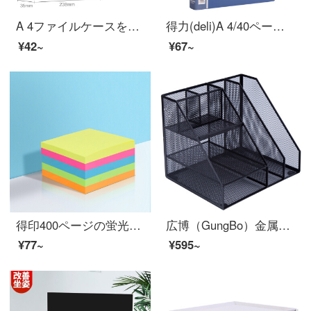
A 4ファイルケースを作りやすいです。プラスチック製の党建築資料集の会計証憑書類書類書類書類ケースのフォルダ収納ボックスのオフィス用品のオフィスデスクのファイル収納は青色-35 MM幅です。
得力(deli)A 4/40ページ資料帳ファイル収納冊ルーズリーフ入り袋フォルダ事務用品5004
¥42~
¥67~
得印400ページの蛍光色5色の付箋は粘着性ラベルを貼りやすいです。76*76 mmの付箋を貼ります。
広博（GungBo）金属メッシュ多機能ファイルボックス/ファイルバスケット/ペンケース収納棚付きオフィス用品黒WZ 9316
¥77~
¥595~