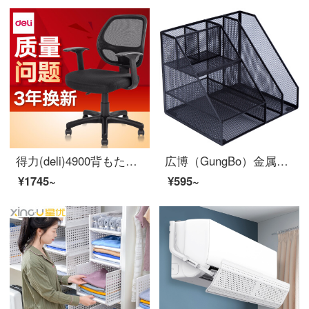
得力(deli)4900背もたれのオフィスチェア/コンピュータの椅子/職員の椅子/椅子は昇降して黒色ができます。
広博（GungBo）金属メッシュ多機能ファイルボックス/ファイルバスケット/ペンケース収納棚付きオフィス用品黒WZ 9316
¥1745~
¥595~