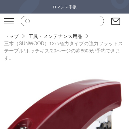
ロマンス手帳
トップ
工具・メンテナンス用品
三木（SUNWOOD）12ハ省力タイプの強力フラットス
テープル/ホッチキス/20ページの赤8505が予約できま
す。