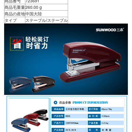
商品番号
723691
商品毛重量
260.00 g
商品の産地
中国大陸
タイプ
ステープル/ステープル