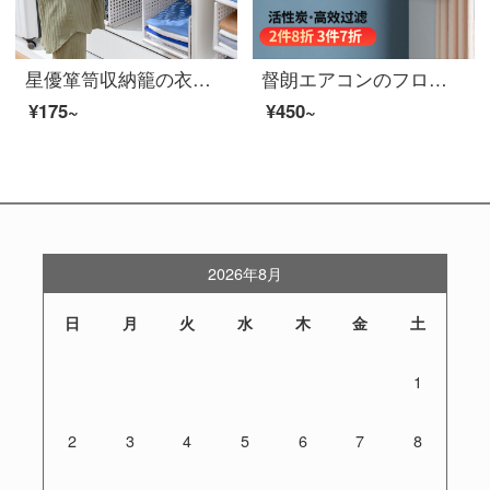
星優箪笥収納籠の衣類収納層仕切り板引出し式衣類収納神器箪笥宿舎収納棚収納籠の低いタイプ-単体包装【46.5*34*13.3】
督朗エアコンのフロントパネル防風パネルは活性炭エアコンのフロントパネル通用1-3匹の通用壁掛式エアコンのフレームエアコン防風パネル【適用75~105 cm】
¥175~
¥450~
2026年8月
日
月
火
水
木
金
土
1
2
3
4
5
6
7
8