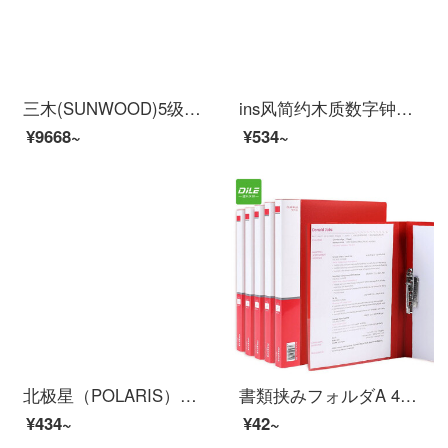
三木(SUNWOOD)5级保密办公商用碎纸机（单次6张 持续10分钟 20L 可碎纸,卡,回形针、订书针） MSD9322
ins风简约木质数字钟学生桌面时钟闹钟桌上电子钟木头钟 长形-原木色
¥9668~
¥534~
北极星（POLARIS）金属轻奢闹钟凸面玻璃超大声闹铃学生用桌面小型时钟卧室简约静音床头夜灯儿童钟表 15厘米樱花粉【指环款】
書類挟みフォルダA 4単強度挟み込みビジネスファイルファイルファイルファイルファイルファイルファイルファイルファイルの答案用紙1103赤
¥434~
¥42~